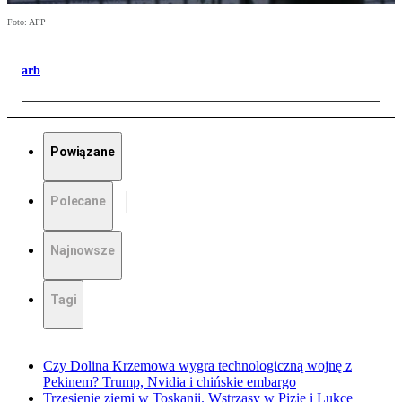
Foto: AFP
arb
Powiązane
Polecane
Najnowsze
Tagi
Czy Dolina Krzemowa wygra technologiczną wojnę z
Pekinem? Trump, Nvidia i chińskie embargo
Trzęsienie ziemi w Toskanii. Wstrząsy w Pizie i Lukce