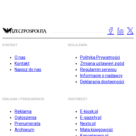
KONTAKT
REGULAMIN
O nas
Polityka Prywatności
Kontakt
Zmiana ustawień zgód
Napisz do nas
Regulamin serwisu
Informacje o nadawcy
Deklaracja dostępności
REKLAMA I PRENUMERATA
PARTNERZY
Reklama
E-kiosk.pl
Ogłoszenia
E-gazety.pl
Prenumerata
Nexto.pl
Archiwum
Mała księgowość
Kancelarierp.pl