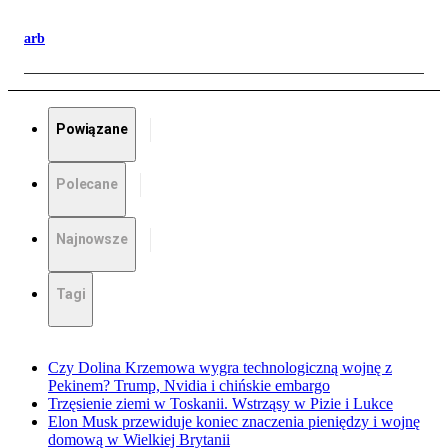
arb
Powiązane
Polecane
Najnowsze
Tagi
Czy Dolina Krzemowa wygra technologiczną wojnę z
Pekinem? Trump, Nvidia i chińskie embargo
Trzęsienie ziemi w Toskanii. Wstrząsy w Pizie i Lukce
Elon Musk przewiduje koniec znaczenia pieniędzy i wojnę
domową w Wielkiej Brytanii