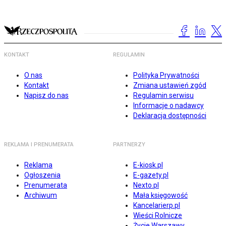
KONTAKT
REGULAMIN
O nas
Polityka Prywatności
Kontakt
Zmiana ustawień zgód
Napisz do nas
Regulamin serwisu
Informacje o nadawcy
Deklaracja dostępności
REKLAMA I PRENUMERATA
PARTNERZY
Reklama
E-kiosk.pl
Ogłoszenia
E-gazety.pl
Prenumerata
Nexto.pl
Archiwum
Mała księgowość
Kancelarierp.pl
Wieści Rolnicze
Życie Warszawy