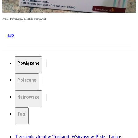
Foto: Fotorzepa, Marian Zubrzycki
arb
Powiązane
Polecane
Najnowsze
Tagi
Trzęsienie ziemi w Toskanii. Wstrząsy w Pizie i Lukce