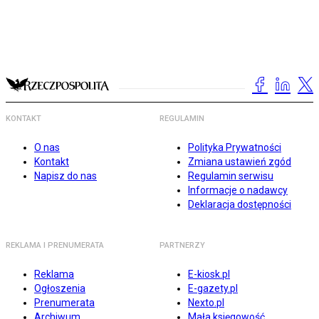
KONTAKT
REGULAMIN
O nas
Polityka Prywatności
Kontakt
Zmiana ustawień zgód
Napisz do nas
Regulamin serwisu
Informacje o nadawcy
Deklaracja dostępności
REKLAMA I PRENUMERATA
PARTNERZY
Reklama
E-kiosk.pl
Ogłoszenia
E-gazety.pl
Prenumerata
Nexto.pl
Archiwum
Mała księgowość