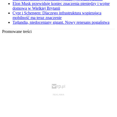
Elon Musk przewiduje koniec znaczenia pieniędzy i wojnę
domową w Wielkiej Brytanii
Cypr i Schengen: Dlaczego infrastruktura wspierająca
mobilność ma teraz znaczenie
Tajlandia, niedoceniany gigant. Nowy renesans pogaństwa
Promowane treści