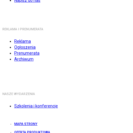
Napisz do nas
REKLAMA I PRENUMERATA
Reklama
Ogłoszenia
Prenumerata
Archiwum
NASZE WYDARZENIA
Szkolenia i konferencje
MAPA STRONY
OFERTA PRODUKTOWA