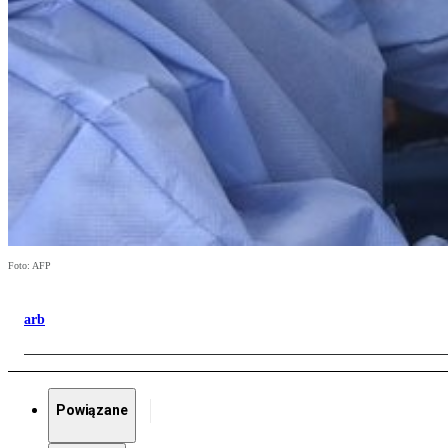
Foto: AFP
arb
Powiązane