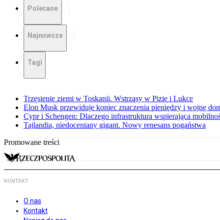
Polecane
Najnowsze
Tagi
Trzęsienie ziemi w Toskanii. Wstrząsy w Pizie i Lukce
Elon Musk przewiduje koniec znaczenia pieniędzy i wojnę do
Cypr i Schengen: Dlaczego infrastruktura wspierająca mobilno
Tajlandia, niedoceniany gigant. Nowy renesans pogaństwa
Promowane treści
KONTAKT
O nas
Kontakt