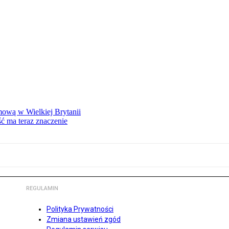
mową w Wielkiej Brytanii
ść ma teraz znaczenie
REGULAMIN
Polityka Prywatności
Zmiana ustawień zgód