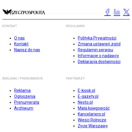
KONTAKT
REGULAMIN
O nas
Polityka Prywatności
Kontakt
Zmiana ustawień zgód
Napisz do nas
Regulamin serwisu
Informacje o nadawcy
Deklaracja dostępności
REKLAMA I PRENUMERATA
PARTNERZY
Reklama
E-kiosk.pl
Ogłoszenia
E-gazety.pl
Prenumerata
Nexto.pl
Archiwum
Mała księgowość
Kancelarierp.pl
Wieści Rolnicze
Życie Warszawy