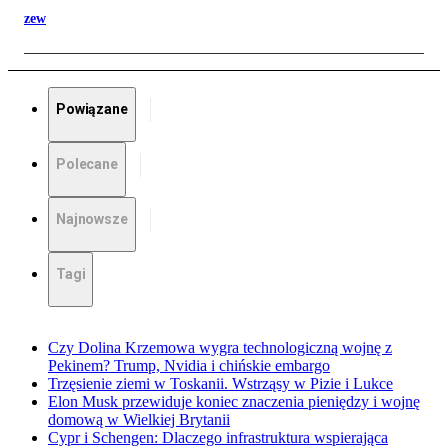
zew
Powiązane
Polecane
Najnowsze
Tagi
Czy Dolina Krzemowa wygra technologiczną wojnę z
Pekinem? Trump, Nvidia i chińskie embargo
Trzęsienie ziemi w Toskanii. Wstrząsy w Pizie i Lukce
Elon Musk przewiduje koniec znaczenia pieniędzy i wojnę
domową w Wielkiej Brytanii
Cypr i Schengen: Dlaczego infrastruktura wspierająca