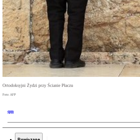
Ortodoksyjni Żydzi przy Ścianie Płaczu
Foto: AFP
qm
Powiązane