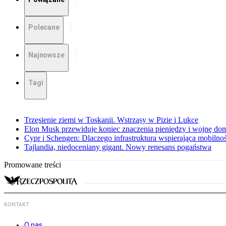
Polecane
Najnowsze
Tagi
Trzęsienie ziemi w Toskanii. Wstrząsy w Pizie i Lukce
Elon Musk przewiduje koniec znaczenia pieniędzy i wojnę do
Cypr i Schengen: Dlaczego infrastruktura wspierająca mobilno
Tajlandia, niedoceniany gigant. Nowy renesans pogaństwa
Promowane treści
KONTAKT
O nas