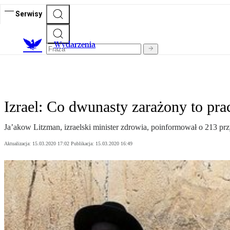
Serwisy
Wydarzenia
Izrael: Co dwunasty zarażony to pr
Ja’akow Litzman, izraelski minister zdrowia, poinformował o 213 p
Aktualizacja:
15.03.2020 17:02
Publikacja:
15.03.2020 16:49