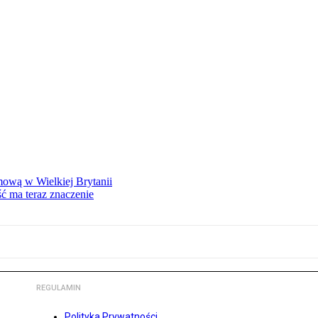
mową w Wielkiej Brytanii
ść ma teraz znaczenie
REGULAMIN
Polityka Prywatności