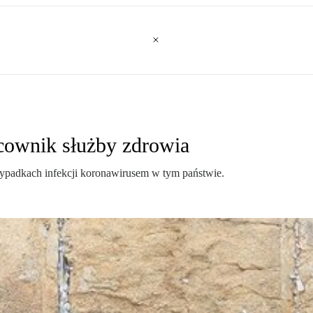
acownik służby zdrowia
rzypadkach infekcji koronawirusem w tym państwie.