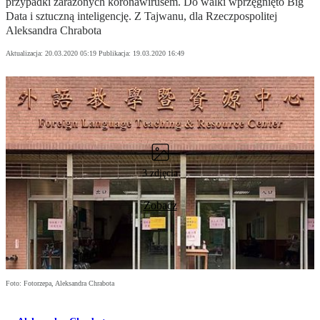
przypadki zarażonych koronawirusem. Do walki wprzęgnięto Big
Data i sztuczną inteligencję. Z Tajwanu, dla Rzeczpospolitej
Aleksandra Chrabota
Aktualizacja:
20.03.2020 05:19
Publikacja:
19.03.2020 16:49
3 zdjęcia
Zobacz
Foto: Fotorzepa, Aleksandra Chrabota