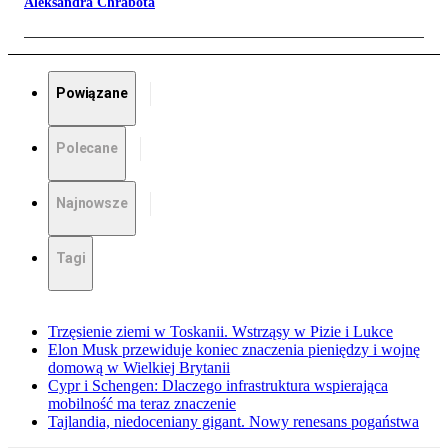
Aleksandra Chrabota
Powiązane
Polecane
Najnowsze
Tagi
Trzęsienie ziemi w Toskanii. Wstrząsy w Pizie i Lukce
Elon Musk przewiduje koniec znaczenia pieniędzy i wojnę
domową w Wielkiej Brytanii
Cypr i Schengen: Dlaczego infrastruktura wspierająca
mobilność ma teraz znaczenie
Tajlandia, niedoceniany gigant. Nowy renesans pogaństwa