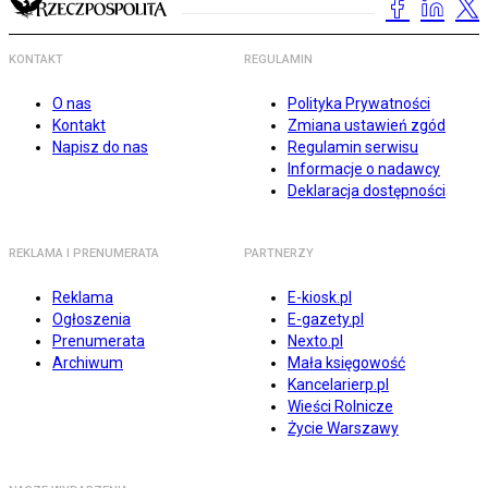
KONTAKT
REGULAMIN
O nas
Polityka Prywatności
Kontakt
Zmiana ustawień zgód
Napisz do nas
Regulamin serwisu
Informacje o nadawcy
Deklaracja dostępności
REKLAMA I PRENUMERATA
PARTNERZY
Reklama
E-kiosk.pl
Ogłoszenia
E-gazety.pl
Prenumerata
Nexto.pl
Archiwum
Mała księgowość
Kancelarierp.pl
Wieści Rolnicze
Życie Warszawy