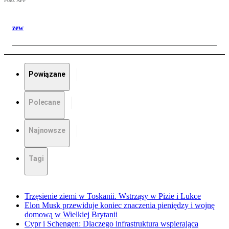
Foto: AFP
zew
Powiązane
Polecane
Najnowsze
Tagi
Trzęsienie ziemi w Toskanii. Wstrząsy w Pizie i Lukce
Elon Musk przewiduje koniec znaczenia pieniędzy i wojnę
domową w Wielkiej Brytanii
Cypr i Schengen: Dlaczego infrastruktura wspierająca