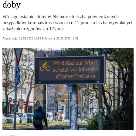
doby
W ciągu ostatniej doby w Niemczech liczba potwierdzonych
przypadków koronawirusa wzrosła o 12 proc., a liczba wywołanych
zakażeniem zgonów - o 17 proc.
Aktualizacja:
22.03.2020 10:58
Publikacja:
22.03.2020 10:51