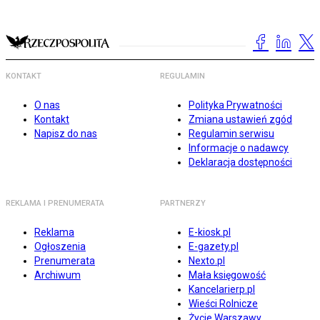
KONTAKT
REGULAMIN
O nas
Polityka Prywatności
Kontakt
Zmiana ustawień zgód
Napisz do nas
Regulamin serwisu
Informacje o nadawcy
Deklaracja dostępności
REKLAMA I PRENUMERATA
PARTNERZY
Reklama
E-kiosk.pl
Ogłoszenia
E-gazety.pl
Prenumerata
Nexto.pl
Archiwum
Mała księgowość
Kancelarierp.pl
Wieści Rolnicze
Życie Warszawy