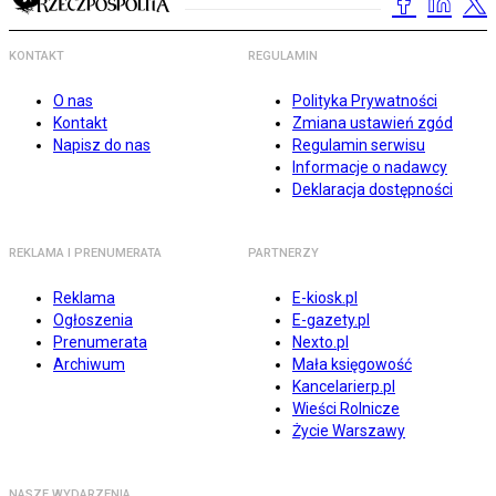
KONTAKT
REGULAMIN
O nas
Polityka Prywatności
Kontakt
Zmiana ustawień zgód
Napisz do nas
Regulamin serwisu
Informacje o nadawcy
Deklaracja dostępności
REKLAMA I PRENUMERATA
PARTNERZY
Reklama
E-kiosk.pl
Ogłoszenia
E-gazety.pl
Prenumerata
Nexto.pl
Archiwum
Mała księgowość
Kancelarierp.pl
Wieści Rolnicze
Życie Warszawy
NASZE WYDARZENIA