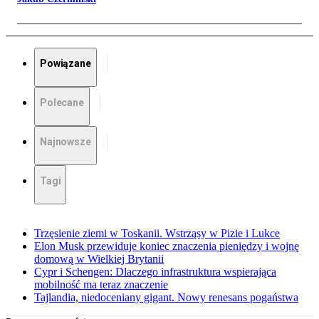
Powiązane
Polecane
Najnowsze
Tagi
Trzęsienie ziemi w Toskanii. Wstrząsy w Pizie i Lukce
Elon Musk przewiduje koniec znaczenia pieniędzy i wojnę
domową w Wielkiej Brytanii
Cypr i Schengen: Dlaczego infrastruktura wspierająca
mobilność ma teraz znaczenie
Tajlandia, niedoceniany gigant. Nowy renesans pogaństwa