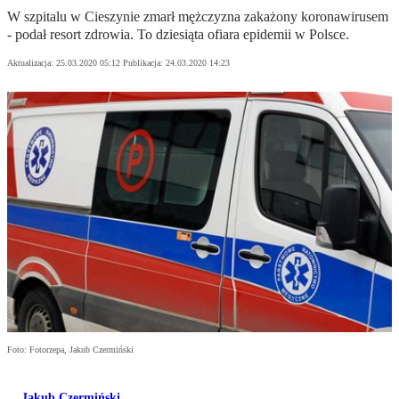
W szpitalu w Cieszynie zmarł mężczyzna zakażony koronawirusem
- podał resort zdrowia. To dziesiąta ofiara epidemii w Polsce.
Aktualizacja:
25.03.2020 05:12
Publikacja:
24.03.2020 14:23
Foto: Fotorzepa, Jakub Czermiński
Jakub Czermiński