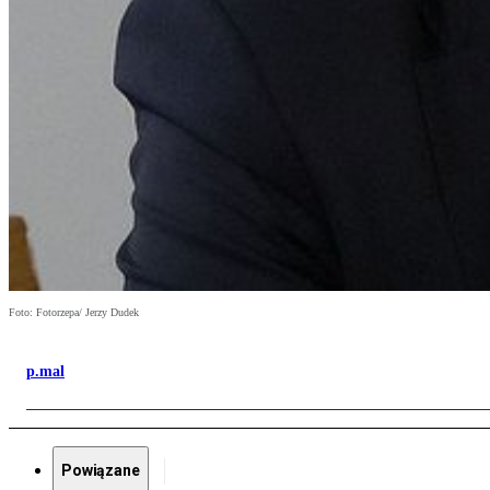
Foto: Fotorzepa/ Jerzy Dudek
p.mal
Powiązane