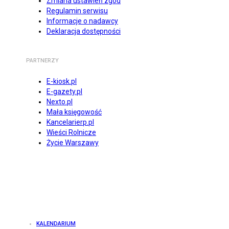
Zmiana ustawień zgód
Regulamin serwisu
Informacje o nadawcy
Deklaracja dostępności
PARTNERZY
E-kiosk.pl
E-gazety.pl
Nexto.pl
Mała księgowość
Kancelarierp.pl
Wieści Rolnicze
Życie Warszawy
KALENDARIUM