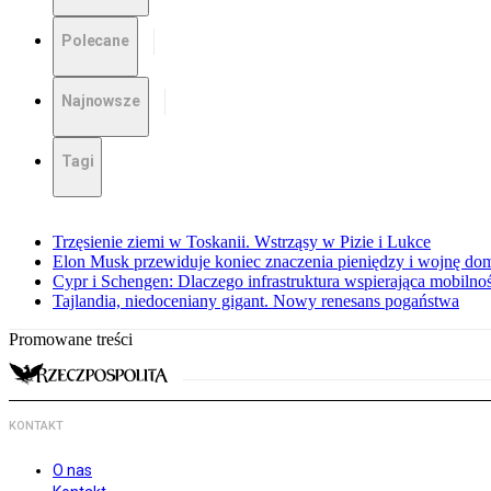
Polecane
Najnowsze
Tagi
Trzęsienie ziemi w Toskanii. Wstrząsy w Pizie i Lukce
Elon Musk przewiduje koniec znaczenia pieniędzy i wojnę do
Cypr i Schengen: Dlaczego infrastruktura wspierająca mobilno
Tajlandia, niedoceniany gigant. Nowy renesans pogaństwa
Promowane treści
KONTAKT
O nas