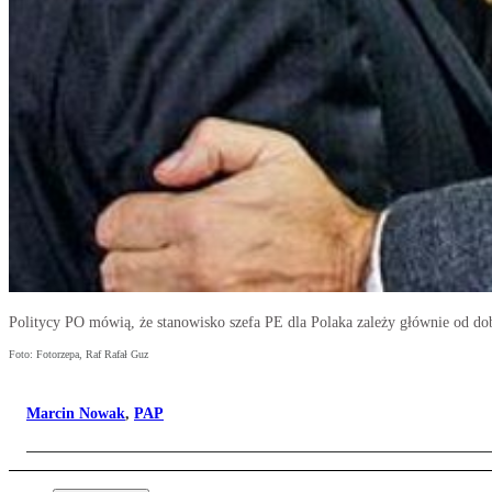
Politycy PO mówią, że stanowisko szefa PE dla Polaka zależy głównie od d
Foto: Fotorzepa, Raf Rafał Guz
Marcin Nowak
,
PAP