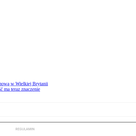
mową w Wielkiej Brytanii
ść ma teraz znaczenie
REGULAMIN