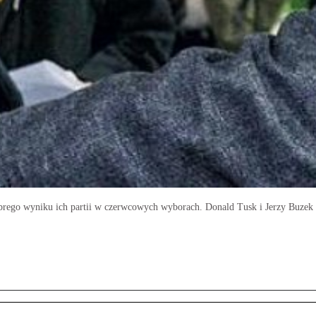
obrego wyniku ich partii w czerwcowych wyborach. Donald Tusk i Jerzy Buze