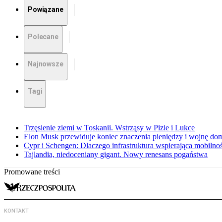
Powiązane
Polecane
Najnowsze
Tagi
Trzęsienie ziemi w Toskanii. Wstrząsy w Pizie i Lukce
Elon Musk przewiduje koniec znaczenia pieniędzy i wojnę do
Cypr i Schengen: Dlaczego infrastruktura wspierająca mobilno
Tajlandia, niedoceniany gigant. Nowy renesans pogaństwa
Promowane treści
KONTAKT