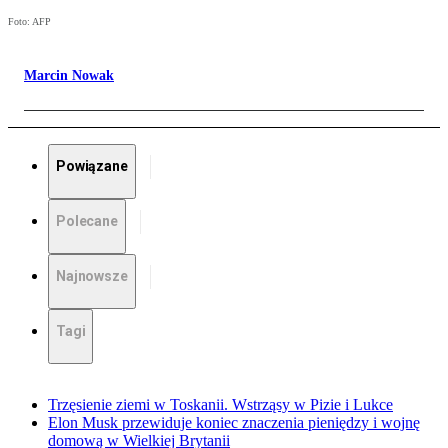
Foto: AFP
Marcin Nowak
Powiązane
Polecane
Najnowsze
Tagi
Trzęsienie ziemi w Toskanii. Wstrząsy w Pizie i Lukce
Elon Musk przewiduje koniec znaczenia pieniędzy i wojnę
domową w Wielkiej Brytanii