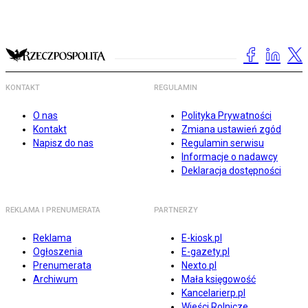
KONTAKT
REGULAMIN
O nas
Polityka Prywatności
Kontakt
Zmiana ustawień zgód
Napisz do nas
Regulamin serwisu
Informacje o nadawcy
Deklaracja dostępności
REKLAMA I PRENUMERATA
PARTNERZY
Reklama
E-kiosk.pl
Ogłoszenia
E-gazety.pl
Prenumerata
Nexto.pl
Archiwum
Mała księgowość
Kancelarierp.pl
Wieści Rolnicze