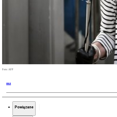
Foto: AFP
mz
Powiązane