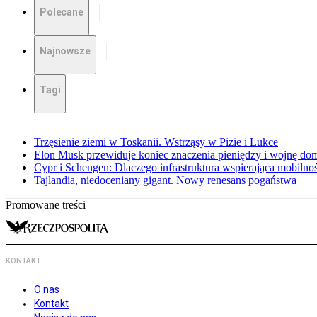
Polecane
Najnowsze
Tagi
Trzęsienie ziemi w Toskanii. Wstrząsy w Pizie i Lukce
Elon Musk przewiduje koniec znaczenia pieniędzy i wojnę do
Cypr i Schengen: Dlaczego infrastruktura wspierająca mobilno
Tajlandia, niedoceniany gigant. Nowy renesans pogaństwa
Promowane treści
KONTAKT
O nas
Kontakt