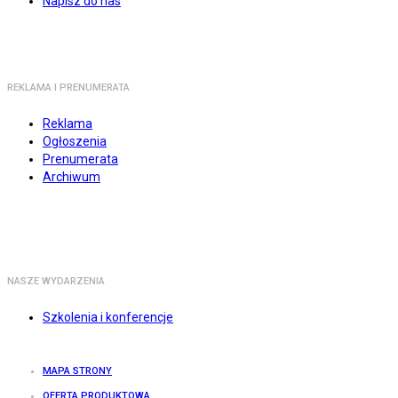
Napisz do nas
REKLAMA I PRENUMERATA
Reklama
Ogłoszenia
Prenumerata
Archiwum
NASZE WYDARZENIA
Szkolenia i konferencje
MAPA STRONY
OFERTA PRODUKTOWA