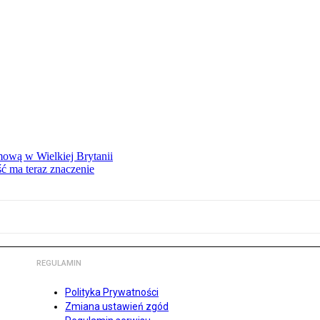
mową w Wielkiej Brytanii
ść ma teraz znaczenie
REGULAMIN
Polityka Prywatności
Zmiana ustawień zgód