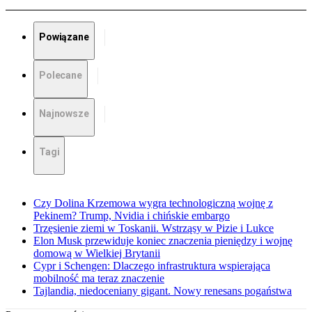
Powiązane
Polecane
Najnowsze
Tagi
Czy Dolina Krzemowa wygra technologiczną wojnę z
Pekinem? Trump, Nvidia i chińskie embargo
Trzęsienie ziemi w Toskanii. Wstrząsy w Pizie i Lukce
Elon Musk przewiduje koniec znaczenia pieniędzy i wojnę
domową w Wielkiej Brytanii
Cypr i Schengen: Dlaczego infrastruktura wspierająca
mobilność ma teraz znaczenie
Tajlandia, niedoceniany gigant. Nowy renesans pogaństwa