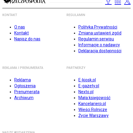
KONTAKT
REGULAMIN
O nas
Polityka Prywatności
Kontakt
Zmiana ustawień zgód
Napisz do nas
Regulamin serwisu
Informacje o nadawcy
Deklaracja dostępności
REKLAMA I PRENUMERATA
PARTNERZY
Reklama
E-kiosk.pl
Ogłoszenia
E-gazety.pl
Prenumerata
Nexto.pl
Archiwum
Mała księgowość
Kancelarierp.pl
Wieści Rolnicze
Życie Warszawy
NASZE WYDARZENIA