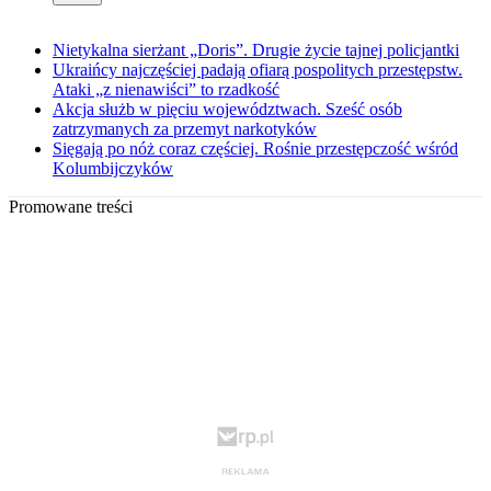
Nietykalna sierżant „Doris”. Drugie życie tajnej policjantki
Ukraińcy najczęściej padają ofiarą pospolitych przestępstw.
Ataki „z nienawiści” to rzadkość
Akcja służb w pięciu województwach. Sześć osób
zatrzymanych za przemyt narkotyków
Sięgają po nóż coraz częściej. Rośnie przestępczość wśród
Kolumbijczyków
Promowane treści