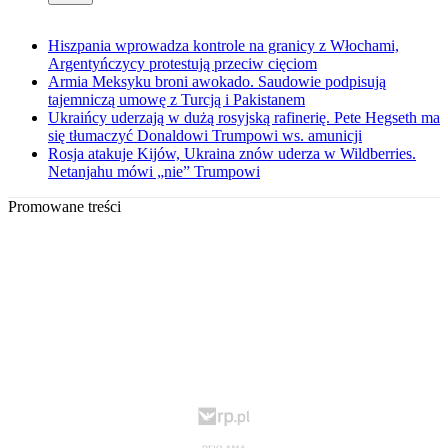
Hiszpania wprowadza kontrole na granicy z Włochami,
Argentyńczycy protestują przeciw cięciom
Armia Meksyku broni awokado. Saudowie podpisują
tajemniczą umowę z Turcją i Pakistanem
Ukraińcy uderzają w dużą rosyjską rafinerię. Pete Hegseth ma
się tłumaczyć Donaldowi Trumpowi ws. amunicji
Rosja atakuje Kijów, Ukraina znów uderza w Wildberries.
Netanjahu mówi „nie” Trumpowi
Promowane treści