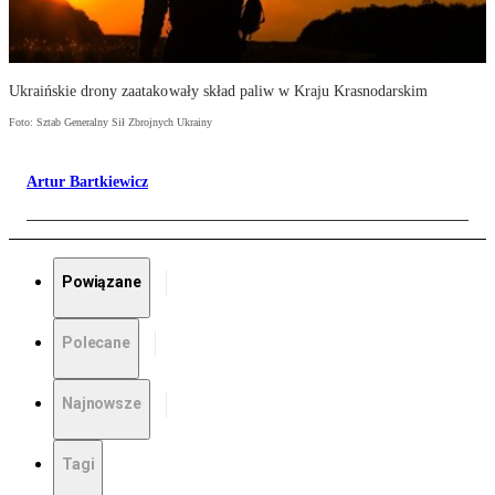
Ukraińskie drony zaatakowały skład paliw w Kraju Krasnodarskim
Foto: Sztab Generalny Sił Zbrojnych Ukrainy
Artur Bartkiewicz
Powiązane
Polecane
Najnowsze
Tagi