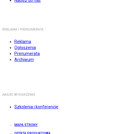
Napisz do nas
REKLAMA I PRENUMERATA
Reklama
Ogłoszenia
Prenumerata
Archiwum
NASZE WYDARZENIA
Szkolenia i konferencje
MAPA STRONY
OFERTA PRODUKTOWA