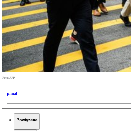
Foto: AFP
p.mal
Powiązane