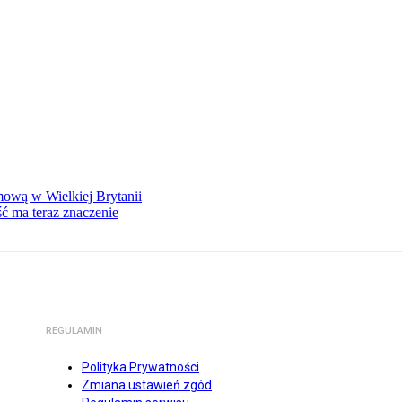
mową w Wielkiej Brytanii
ść ma teraz znaczenie
REGULAMIN
Polityka Prywatności
Zmiana ustawień zgód