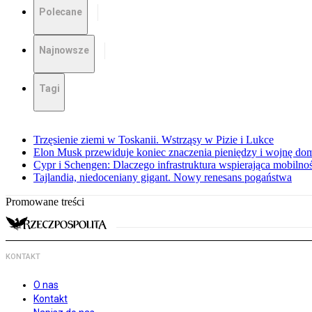
Polecane
Najnowsze
Tagi
Trzęsienie ziemi w Toskanii. Wstrząsy w Pizie i Lukce
Elon Musk przewiduje koniec znaczenia pieniędzy i wojnę do
Cypr i Schengen: Dlaczego infrastruktura wspierająca mobilno
Tajlandia, niedoceniany gigant. Nowy renesans pogaństwa
Promowane treści
KONTAKT
O nas
Kontakt