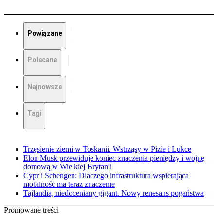
Powiązane
Polecane
Najnowsze
Tagi
Trzęsienie ziemi w Toskanii. Wstrząsy w Pizie i Lukce
Elon Musk przewiduje koniec znaczenia pieniędzy i wojnę
domową w Wielkiej Brytanii
Cypr i Schengen: Dlaczego infrastruktura wspierająca
mobilność ma teraz znaczenie
Tajlandia, niedoceniany gigant. Nowy renesans pogaństwa
Promowane treści