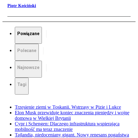
Piotr Kościński
Powiązane
Polecane
Najnowsze
Tagi
Trzęsienie ziemi w Toskanii. Wstrząsy w Pizie i Lukce
Elon Musk przewiduje koniec znaczenia pieniędzy i wojnę
domową w Wielkiej Brytanii
Cypr i Schengen: Dlaczego infrastruktura wspierająca
mobilność ma teraz znaczenie
Tajlandia, niedoceniany gigant. Nowy renesans pogaństwa