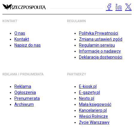
KONTAKT
REGULAMIN
O nas
Polityka Prywatności
Kontakt
Zmiana ustawień zgód
Napisz do nas
Regulamin serwisu
Informacje o nadawcy
Deklaracja dostępności
REKLAMA I PRENUMERATA
PARTNERZY
Reklama
E-kiosk.pl
Ogłoszenia
E-gazety.pl
Prenumerata
Nexto.pl
Archiwum
Mała księgowość
Kancelarierp.pl
Wieści Rolnicze
Życie Warszawy