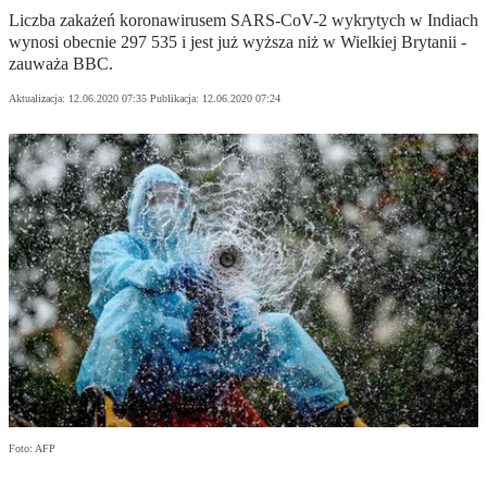
Liczba zakażeń koronawirusem SARS-CoV-2 wykrytych w Indiach
wynosi obecnie 297 535 i jest już wyższa niż w Wielkiej Brytanii -
zauważa BBC.
Aktualizacja:
12.06.2020 07:35
Publikacja:
12.06.2020 07:24
Foto: AFP