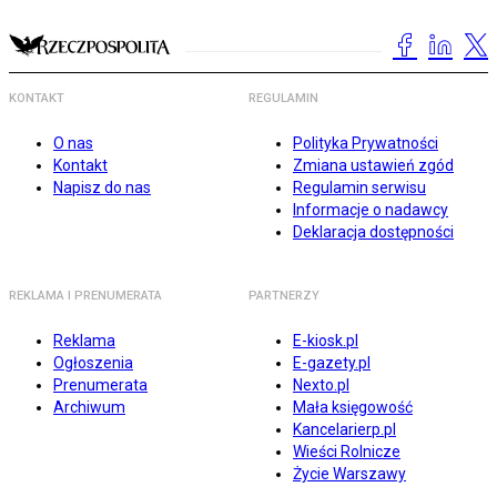
KONTAKT
REGULAMIN
O nas
Polityka Prywatności
Kontakt
Zmiana ustawień zgód
Napisz do nas
Regulamin serwisu
Informacje o nadawcy
Deklaracja dostępności
REKLAMA I PRENUMERATA
PARTNERZY
Reklama
E-kiosk.pl
Ogłoszenia
E-gazety.pl
Prenumerata
Nexto.pl
Archiwum
Mała księgowość
Kancelarierp.pl
Wieści Rolnicze
Życie Warszawy