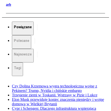
arb
Powiązane
Polecane
Najnowsze
Tagi
Czy Dolina Krzemowa wygra technologiczną wojnę z
Pekinem? Trump, Nvidia i chińskie embargo
Trzęsienie ziemi w Toskanii. Wstrząsy w Pizie i Lukce
Elon Musk przewiduje koniec znaczenia pieniędzy i wojnę
domową w Wielkiej Brytanii
Cypr i Schengen: Dlaczego infrastruktura wspierająca