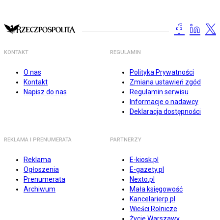
KONTAKT
REGULAMIN
O nas
Polityka Prywatności
Kontakt
Zmiana ustawień zgód
Napisz do nas
Regulamin serwisu
Informacje o nadawcy
Deklaracja dostępności
REKLAMA I PRENUMERATA
PARTNERZY
Reklama
E-kiosk.pl
Ogłoszenia
E-gazety.pl
Prenumerata
Nexto.pl
Archiwum
Mała księgowość
Kancelarierp.pl
Wieści Rolnicze
Życie Warszawy