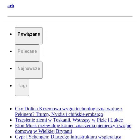
arb
Powiązane
Polecane
Najnowsze
Tagi
Czy Dolina Krzemowa wygra technologiczną wojnę z
Pekinem? Trump, Nvidia i chińskie embargo
Trzęsienie ziemi w Toskanii. Wstrząsy w Pizie i Lukce
Elon Musk przewiduje koniec znaczenia pieniędzy i wojnę
domową w Wielkiej Brytanii
Cypr i Schengen: Dlaczego infrastruktura wspierająca