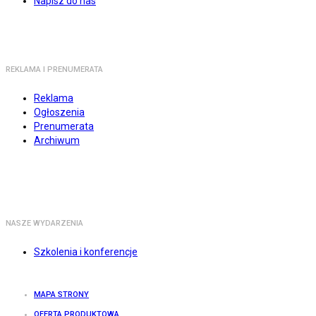
Napisz do nas
REKLAMA I PRENUMERATA
Reklama
Ogłoszenia
Prenumerata
Archiwum
NASZE WYDARZENIA
Szkolenia i konferencje
MAPA STRONY
OFERTA PRODUKTOWA