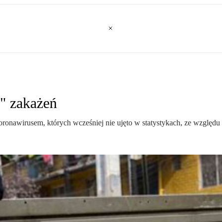
h" zakażeń
oronawirusem, których wcześniej nie ujęto w statystykach, ze wzglę