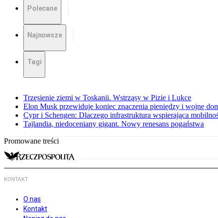
Polecane
Najnowsze
Tagi
Trzęsienie ziemi w Toskanii. Wstrząsy w Pizie i Lukce
Elon Musk przewiduje koniec znaczenia pieniędzy i wojnę do
Cypr i Schengen: Dlaczego infrastruktura wspierająca mobilno
Tajlandia, niedoceniany gigant. Nowy renesans pogaństwa
Promowane treści
KONTAKT
O nas
Kontakt