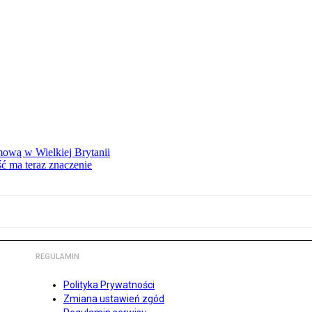
mową w Wielkiej Brytanii
ść ma teraz znaczenie
REGULAMIN
Polityka Prywatności
Zmiana ustawień zgód