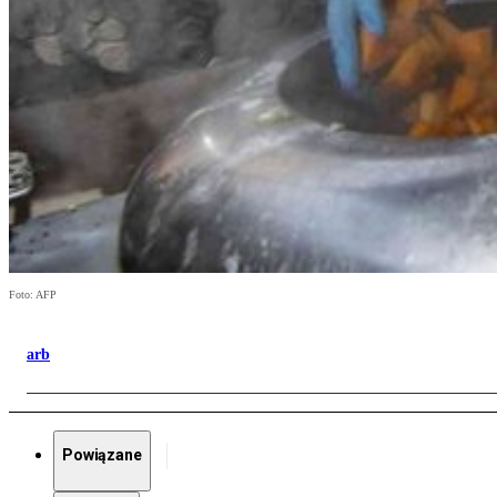
Foto: AFP
arb
Powiązane