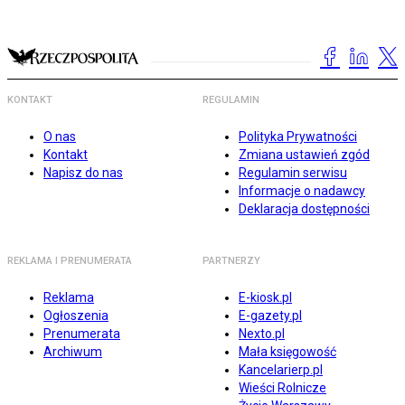
KONTAKT
REGULAMIN
O nas
Polityka Prywatności
Kontakt
Zmiana ustawień zgód
Napisz do nas
Regulamin serwisu
Informacje o nadawcy
Deklaracja dostępności
REKLAMA I PRENUMERATA
PARTNERZY
Reklama
E-kiosk.pl
Ogłoszenia
E-gazety.pl
Prenumerata
Nexto.pl
Archiwum
Mała księgowość
Kancelarierp.pl
Wieści Rolnicze