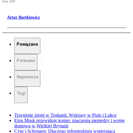
Foto: AFP
Artur Bartkiewicz
Powiązane
Polecane
Najnowsze
Tagi
Trzęsienie ziemi w Toskanii. Wstrząsy w Pizie i Lukce
Elon Musk przewiduje koniec znaczenia pieniędzy i wojnę
domową w Wielkiej Brytanii
Cypr i Schengen: Dlaczego infrastruktura wspierająca