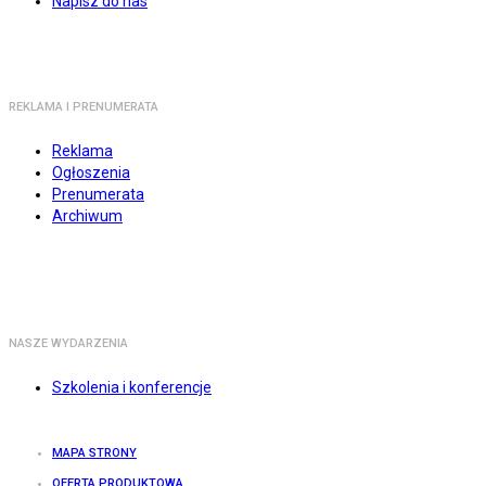
Napisz do nas
REKLAMA I PRENUMERATA
Reklama
Ogłoszenia
Prenumerata
Archiwum
NASZE WYDARZENIA
Szkolenia i konferencje
MAPA STRONY
OFERTA PRODUKTOWA