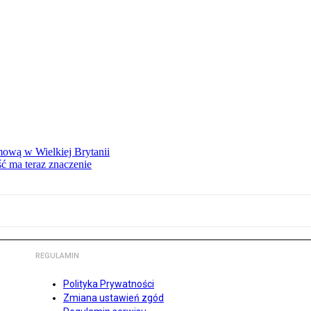
mową w Wielkiej Brytanii
ść ma teraz znaczenie
REGULAMIN
Polityka Prywatności
Zmiana ustawień zgód