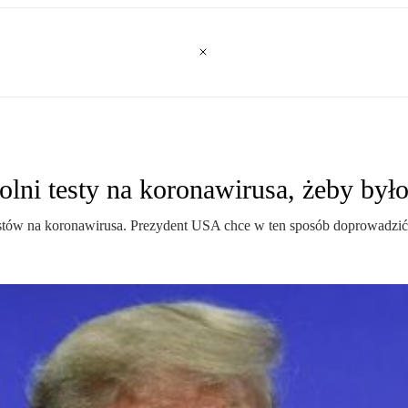
lni testy na koronawirusa, żeby by
testów na koronawirusa. Prezydent USA chce w ten sposób doprowadz