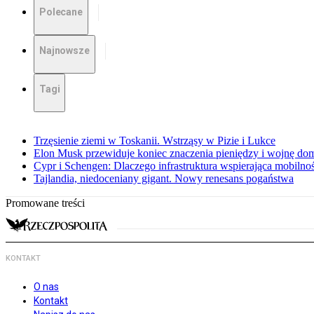
Polecane
Najnowsze
Tagi
Trzęsienie ziemi w Toskanii. Wstrząsy w Pizie i Lukce
Elon Musk przewiduje koniec znaczenia pieniędzy i wojnę do
Cypr i Schengen: Dlaczego infrastruktura wspierająca mobilno
Tajlandia, niedoceniany gigant. Nowy renesans pogaństwa
Promowane treści
KONTAKT
O nas
Kontakt