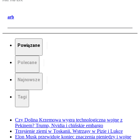
Foto: PAP/EPA
arb
Powiązane
Polecane
Najnowsze
Tagi
Czy Dolina Krzemowa wygra technologiczną wojnę z
Pekinem? Trump, Nvidia i chińskie embargo
Trzęsienie ziemi w Toskanii. Wstrząsy w Pizie i Lukce
Elon Musk przewiduje koniec znaczenia pieniędzy i wojnę