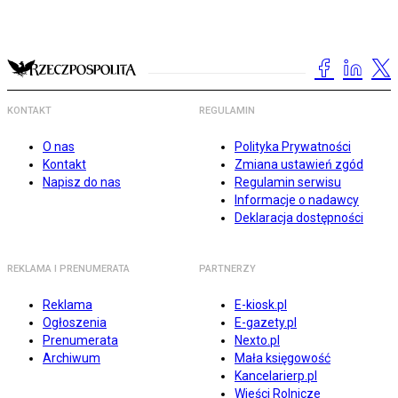
KONTAKT
REGULAMIN
O nas
Polityka Prywatności
Kontakt
Zmiana ustawień zgód
Napisz do nas
Regulamin serwisu
Informacje o nadawcy
Deklaracja dostępności
REKLAMA I PRENUMERATA
PARTNERZY
Reklama
E-kiosk.pl
Ogłoszenia
E-gazety.pl
Prenumerata
Nexto.pl
Archiwum
Mała księgowość
Kancelarierp.pl
Wieści Rolnicze