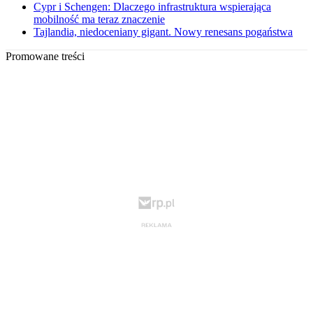
Cypr i Schengen: Dlaczego infrastruktura wspierająca
mobilność ma teraz znaczenie
Tajlandia, niedoceniany gigant. Nowy renesans pogaństwa
Promowane treści