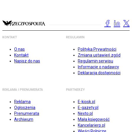
KONTAKT
REGULAMIN
O nas
Polityka Prywatności
Kontakt
Zmiana ustawień zgód
Napisz do nas
Regulamin serwisu
Informacje o nadawcy
Deklaracja dostępności
REKLAMA I PRENUMERATA
PARTNERZY
Reklama
E-kiosk.pl
Ogłoszenia
E-gazety.pl
Prenumerata
Nexto.pl
Archiwum
Mała księgowość
Kancelarierp.pl
Wieści Rolnicze