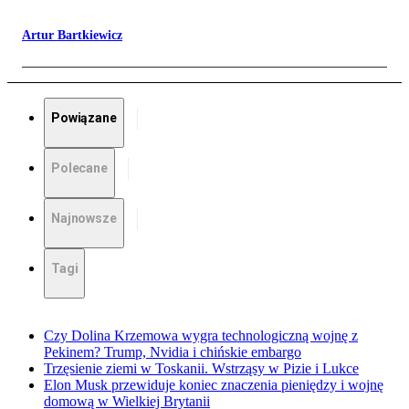
Artur Bartkiewicz
Powiązane
Polecane
Najnowsze
Tagi
Czy Dolina Krzemowa wygra technologiczną wojnę z
Pekinem? Trump, Nvidia i chińskie embargo
Trzęsienie ziemi w Toskanii. Wstrząsy w Pizie i Lukce
Elon Musk przewiduje koniec znaczenia pieniędzy i wojnę
domową w Wielkiej Brytanii