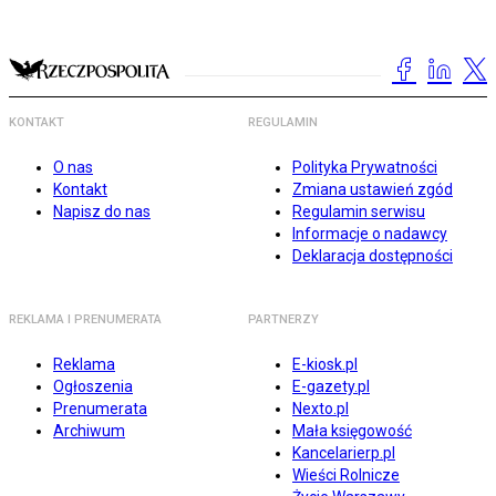
KONTAKT
REGULAMIN
O nas
Polityka Prywatności
Kontakt
Zmiana ustawień zgód
Napisz do nas
Regulamin serwisu
Informacje o nadawcy
Deklaracja dostępności
REKLAMA I PRENUMERATA
PARTNERZY
Reklama
E-kiosk.pl
Ogłoszenia
E-gazety.pl
Prenumerata
Nexto.pl
Archiwum
Mała księgowość
Kancelarierp.pl
Wieści Rolnicze