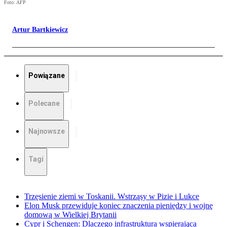
Foto: AFP
Artur Bartkiewicz
Powiązane
Polecane
Najnowsze
Tagi
Trzęsienie ziemi w Toskanii. Wstrząsy w Pizie i Lukce
Elon Musk przewiduje koniec znaczenia pieniędzy i wojnę
domową w Wielkiej Brytanii
Cypr i Schengen: Dlaczego infrastruktura wspierająca