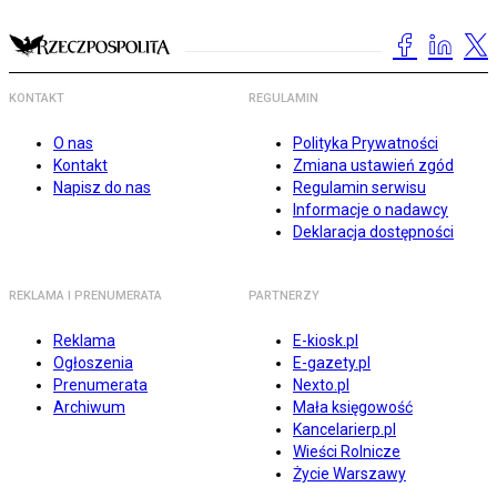
KONTAKT
REGULAMIN
O nas
Polityka Prywatności
Kontakt
Zmiana ustawień zgód
Napisz do nas
Regulamin serwisu
Informacje o nadawcy
Deklaracja dostępności
REKLAMA I PRENUMERATA
PARTNERZY
Reklama
E-kiosk.pl
Ogłoszenia
E-gazety.pl
Prenumerata
Nexto.pl
Archiwum
Mała księgowość
Kancelarierp.pl
Wieści Rolnicze
Życie Warszawy