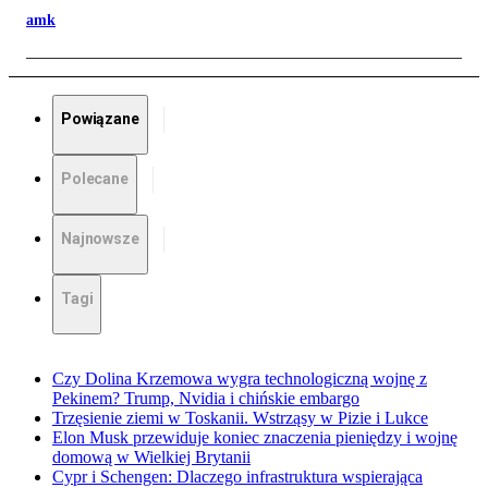
amk
Powiązane
Polecane
Najnowsze
Tagi
Czy Dolina Krzemowa wygra technologiczną wojnę z
Pekinem? Trump, Nvidia i chińskie embargo
Trzęsienie ziemi w Toskanii. Wstrząsy w Pizie i Lukce
Elon Musk przewiduje koniec znaczenia pieniędzy i wojnę
domową w Wielkiej Brytanii
Cypr i Schengen: Dlaczego infrastruktura wspierająca