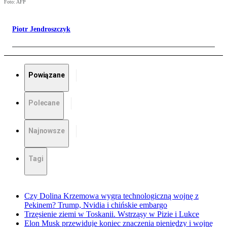
Foto: AFP
Piotr Jendroszczyk
Powiązane
Polecane
Najnowsze
Tagi
Czy Dolina Krzemowa wygra technologiczną wojnę z
Pekinem? Trump, Nvidia i chińskie embargo
Trzęsienie ziemi w Toskanii. Wstrząsy w Pizie i Lukce
Elon Musk przewiduje koniec znaczenia pieniędzy i wojnę