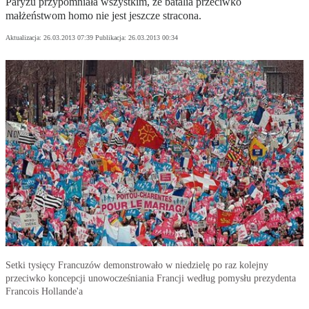
Paryżu przypomniała wszystkim, że batalia przeciwko
małżeństwom homo nie jest jeszcze stracona.
Aktualizacja:
26.03.2013 07:39
Publikacja:
26.03.2013 00:34
Setki tysięcy Francuzów demonstrowało w niedzielę po raz kolejny
przeciwko koncepcji unowocześniania Francji według pomysłu prezydenta
Francois Hollande'a