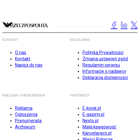
KONTAKT
REGULAMIN
O nas
Polityka Prywatności
Kontakt
Zmiana ustawień zgód
Napisz do nas
Regulamin serwisu
Informacje o nadawcy
Deklaracja dostępności
REKLAMA I PRENUMERATA
PARTNERZY
Reklama
E-kiosk.pl
Ogłoszenia
E-gazety.pl
Prenumerata
Nexto.pl
Archiwum
Mała księgowość
Kancelarierp.pl
Wieści Rolnicze