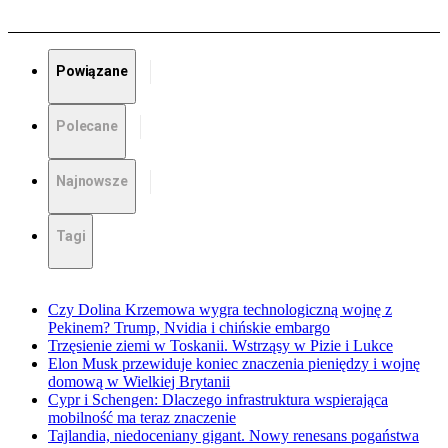
Powiązane
Polecane
Najnowsze
Tagi
Czy Dolina Krzemowa wygra technologiczną wojnę z
Pekinem? Trump, Nvidia i chińskie embargo
Trzęsienie ziemi w Toskanii. Wstrząsy w Pizie i Lukce
Elon Musk przewiduje koniec znaczenia pieniędzy i wojnę
domową w Wielkiej Brytanii
Cypr i Schengen: Dlaczego infrastruktura wspierająca
mobilność ma teraz znaczenie
Tajlandia, niedoceniany gigant. Nowy renesans pogaństwa