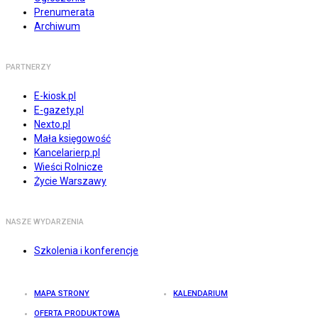
Prenumerata
Archiwum
PARTNERZY
E-kiosk.pl
E-gazety.pl
Nexto.pl
Mała księgowość
Kancelarierp.pl
Wieści Rolnicze
Życie Warszawy
NASZE WYDARZENIA
Szkolenia i konferencje
MAPA STRONY
KALENDARIUM
OFERTA PRODUKTOWA