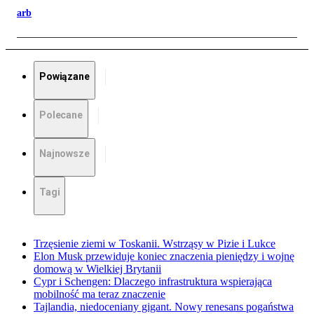
arb
Powiązane
Polecane
Najnowsze
Tagi
Trzęsienie ziemi w Toskanii. Wstrząsy w Pizie i Lukce
Elon Musk przewiduje koniec znaczenia pieniędzy i wojnę
domową w Wielkiej Brytanii
Cypr i Schengen: Dlaczego infrastruktura wspierająca
mobilność ma teraz znaczenie
Tajlandia, niedoceniany gigant. Nowy renesans pogaństwa