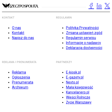
KONTAKT
REGULAMIN
O nas
Polityka Prywatności
Kontakt
Zmiana ustawień zgód
Napisz do nas
Regulamin serwisu
Informacje o nadawcy
Deklaracja dostępności
REKLAMA I PRENUMERATA
PARTNERZY
Reklama
E-kiosk.pl
Ogłoszenia
E-gazety.pl
Prenumerata
Nexto.pl
Archiwum
Mała księgowość
Kancelarierp.pl
Wieści Rolnicze
Życie Warszawy