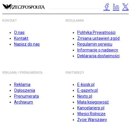
KONTAKT
REGULAMIN
O nas
Polityka Prywatności
Kontakt
Zmiana ustawień zgód
Napisz do nas
Regulamin serwisu
Informacje o nadawcy
Deklaracja dostępności
REKLAMA I PRENUMERATA
PARTNERZY
Reklama
E-kiosk.pl
Ogłoszenia
E-gazety.pl
Prenumerata
Nexto.pl
Archiwum
Mała księgowość
Kancelarierp.pl
Wieści Rolnicze
Życie Warszawy