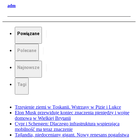
adm
Powiązane
Polecane
Najnowsze
Tagi
Trzęsienie ziemi w Toskanii. Wstrząsy w Pizie i Lukce
Elon Musk przewiduje koniec znaczenia pieniędzy i wojnę
domową w Wielkiej Brytanii
Cypr i Schengen: Dlaczego infrastruktura wspierająca
mobilność ma teraz znaczenie
Tajlandia, niedoceniany gigant. Nowy renesans pogaństwa