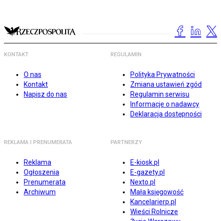
KONTAKT
REGULAMIN
O nas
Polityka Prywatności
Kontakt
Zmiana ustawień zgód
Napisz do nas
Regulamin serwisu
Informacje o nadawcy
Deklaracja dostępności
REKLAMA I PRENUMERATA
PARTNERZY
Reklama
E-kiosk.pl
Ogłoszenia
E-gazety.pl
Prenumerata
Nexto.pl
Archiwum
Mała księgowość
Kancelarierp.pl
Wieści Rolnicze