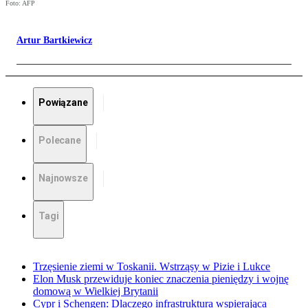
Foto: AFP
Artur Bartkiewicz
Powiązane
Polecane
Najnowsze
Tagi
Trzęsienie ziemi w Toskanii. Wstrząsy w Pizie i Lukce
Elon Musk przewiduje koniec znaczenia pieniędzy i wojnę
domową w Wielkiej Brytanii
Cypr i Schengen: Dlaczego infrastruktura wspierająca