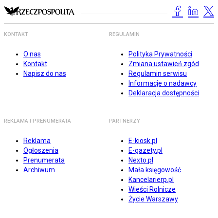
KONTAKT
REGULAMIN
O nas
Polityka Prywatności
Kontakt
Zmiana ustawień zgód
Napisz do nas
Regulamin serwisu
Informacje o nadawcy
Deklaracja dostępności
REKLAMA I PRENUMERATA
PARTNERZY
Reklama
E-kiosk.pl
Ogłoszenia
E-gazety.pl
Prenumerata
Nexto.pl
Archiwum
Mała księgowość
Kancelarierp.pl
Wieści Rolnicze
Życie Warszawy