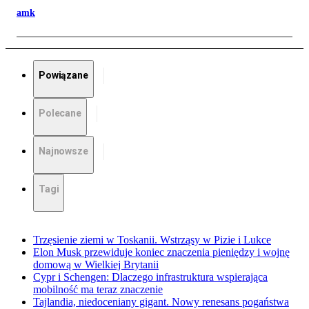
amk
Powiązane
Polecane
Najnowsze
Tagi
Trzęsienie ziemi w Toskanii. Wstrząsy w Pizie i Lukce
Elon Musk przewiduje koniec znaczenia pieniędzy i wojnę
domową w Wielkiej Brytanii
Cypr i Schengen: Dlaczego infrastruktura wspierająca
mobilność ma teraz znaczenie
Tajlandia, niedoceniany gigant. Nowy renesans pogaństwa