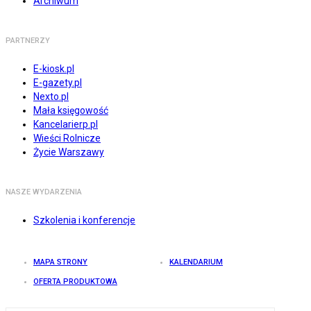
Archiwum
PARTNERZY
E-kiosk.pl
E-gazety.pl
Nexto.pl
Mała księgowość
Kancelarierp.pl
Wieści Rolnicze
Życie Warszawy
NASZE WYDARZENIA
Szkolenia i konferencje
MAPA STRONY
KALENDARIUM
OFERTA PRODUKTOWA