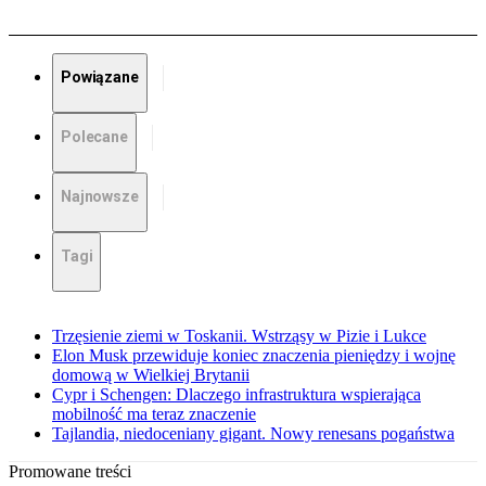
Powiązane
Polecane
Najnowsze
Tagi
Trzęsienie ziemi w Toskanii. Wstrząsy w Pizie i Lukce
Elon Musk przewiduje koniec znaczenia pieniędzy i wojnę
domową w Wielkiej Brytanii
Cypr i Schengen: Dlaczego infrastruktura wspierająca
mobilność ma teraz znaczenie
Tajlandia, niedoceniany gigant. Nowy renesans pogaństwa
Promowane treści