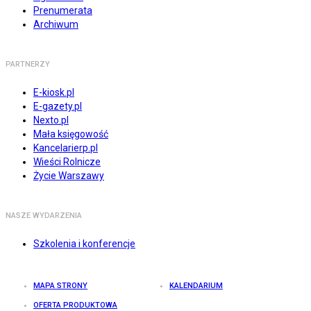
Prenumerata
Archiwum
PARTNERZY
E-kiosk.pl
E-gazety.pl
Nexto.pl
Mała księgowość
Kancelarierp.pl
Wieści Rolnicze
Życie Warszawy
NASZE WYDARZENIA
Szkolenia i konferencje
MAPA STRONY
KALENDARIUM
OFERTA PRODUKTOWA