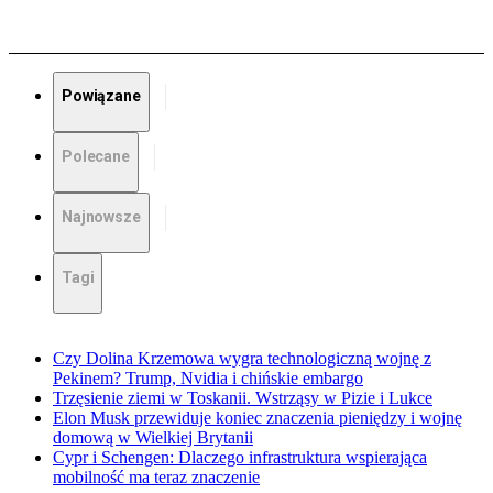
Powiązane
Polecane
Najnowsze
Tagi
Czy Dolina Krzemowa wygra technologiczną wojnę z
Pekinem? Trump, Nvidia i chińskie embargo
Trzęsienie ziemi w Toskanii. Wstrząsy w Pizie i Lukce
Elon Musk przewiduje koniec znaczenia pieniędzy i wojnę
domową w Wielkiej Brytanii
Cypr i Schengen: Dlaczego infrastruktura wspierająca
mobilność ma teraz znaczenie