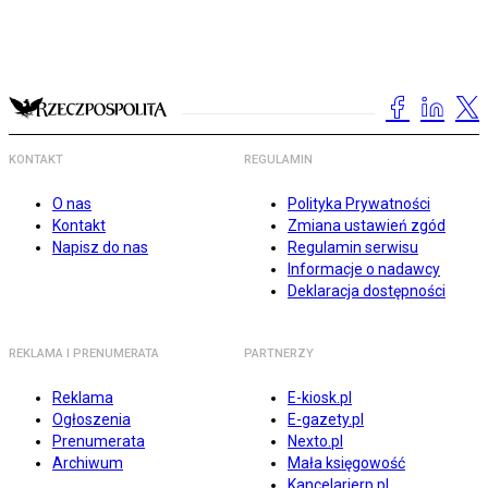
KONTAKT
REGULAMIN
O nas
Polityka Prywatności
Kontakt
Zmiana ustawień zgód
Napisz do nas
Regulamin serwisu
Informacje o nadawcy
Deklaracja dostępności
REKLAMA I PRENUMERATA
PARTNERZY
Reklama
E-kiosk.pl
Ogłoszenia
E-gazety.pl
Prenumerata
Nexto.pl
Archiwum
Mała księgowość
Kancelarierp.pl