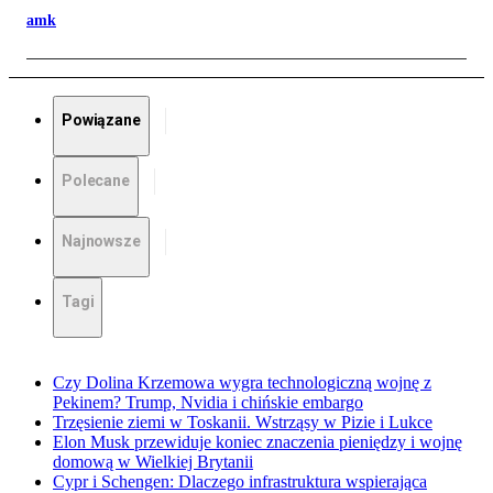
amk
Powiązane
Polecane
Najnowsze
Tagi
Czy Dolina Krzemowa wygra technologiczną wojnę z
Pekinem? Trump, Nvidia i chińskie embargo
Trzęsienie ziemi w Toskanii. Wstrząsy w Pizie i Lukce
Elon Musk przewiduje koniec znaczenia pieniędzy i wojnę
domową w Wielkiej Brytanii
Cypr i Schengen: Dlaczego infrastruktura wspierająca