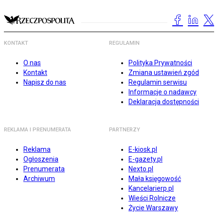
KONTAKT
REGULAMIN
O nas
Polityka Prywatności
Kontakt
Zmiana ustawień zgód
Napisz do nas
Regulamin serwisu
Informacje o nadawcy
Deklaracja dostępności
REKLAMA I PRENUMERATA
PARTNERZY
Reklama
E-kiosk.pl
Ogłoszenia
E-gazety.pl
Prenumerata
Nexto.pl
Archiwum
Mała księgowość
Kancelarierp.pl
Wieści Rolnicze
Życie Warszawy