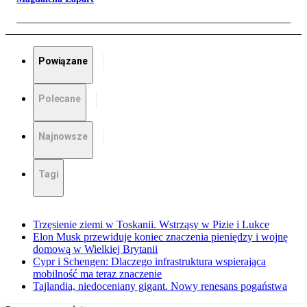
Powiązane
Polecane
Najnowsze
Tagi
Trzęsienie ziemi w Toskanii. Wstrząsy w Pizie i Lukce
Elon Musk przewiduje koniec znaczenia pieniędzy i wojnę
domową w Wielkiej Brytanii
Cypr i Schengen: Dlaczego infrastruktura wspierająca
mobilność ma teraz znaczenie
Tajlandia, niedoceniany gigant. Nowy renesans pogaństwa