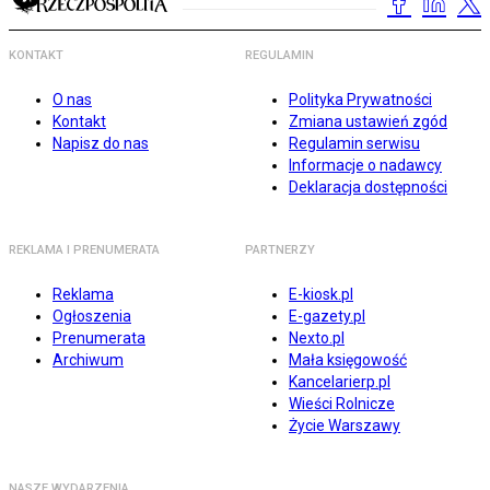
KONTAKT
REGULAMIN
O nas
Polityka Prywatności
Kontakt
Zmiana ustawień zgód
Napisz do nas
Regulamin serwisu
Informacje o nadawcy
Deklaracja dostępności
REKLAMA I PRENUMERATA
PARTNERZY
Reklama
E-kiosk.pl
Ogłoszenia
E-gazety.pl
Prenumerata
Nexto.pl
Archiwum
Mała księgowość
Kancelarierp.pl
Wieści Rolnicze
Życie Warszawy
NASZE WYDARZENIA