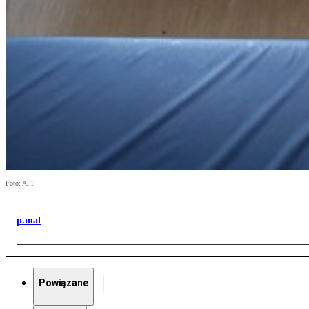
Foto: AFP
p.mal
Powiązane