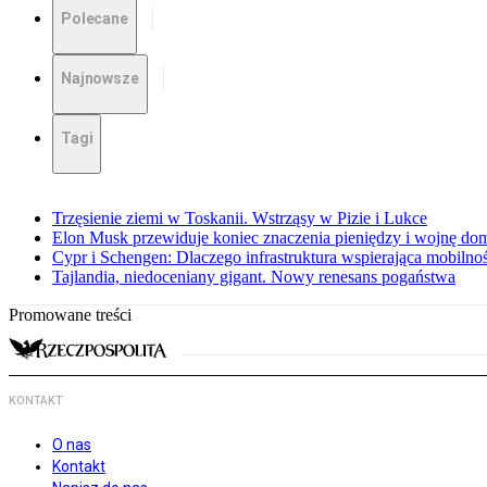
Polecane
Najnowsze
Tagi
Trzęsienie ziemi w Toskanii. Wstrząsy w Pizie i Lukce
Elon Musk przewiduje koniec znaczenia pieniędzy i wojnę do
Cypr i Schengen: Dlaczego infrastruktura wspierająca mobilno
Tajlandia, niedoceniany gigant. Nowy renesans pogaństwa
Promowane treści
KONTAKT
O nas
Kontakt