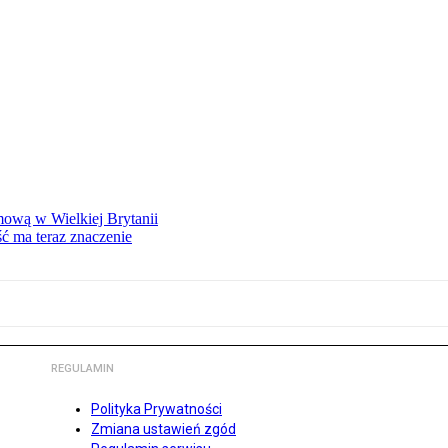
mową w Wielkiej Brytanii
ść ma teraz znaczenie
REGULAMIN
Polityka Prywatności
Zmiana ustawień zgód