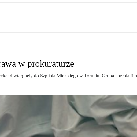
prawa w prokuraturze
end wtargnęły do Szpitala Miejskiego w Toruniu. Grupa nagrała film z