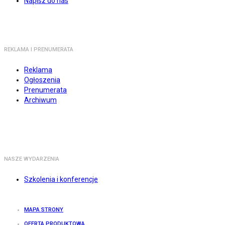
Napisz do nas
REKLAMA I PRENUMERATA
Reklama
Ogłoszenia
Prenumerata
Archiwum
NASZE WYDARZENIA
Szkolenia i konferencje
MAPA STRONY
OFERTA PRODUKTOWA