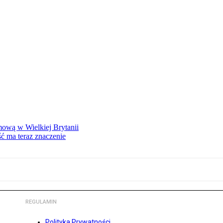
mową w Wielkiej Brytanii
ść ma teraz znaczenie
REGULAMIN
Polityka Prywatności