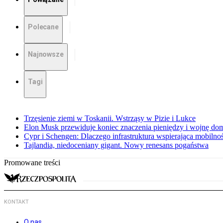
Polecane
Najnowsze
Tagi
Trzęsienie ziemi w Toskanii. Wstrząsy w Pizie i Lukce
Elon Musk przewiduje koniec znaczenia pieniędzy i wojnę do
Cypr i Schengen: Dlaczego infrastruktura wspierająca mobilno
Tajlandia, niedoceniany gigant. Nowy renesans pogaństwa
Promowane treści
KONTAKT
O nas