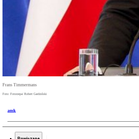
Frans Timmermans
Foto: Fotorzepa/ Robert Gardziński
amk
Powiązane