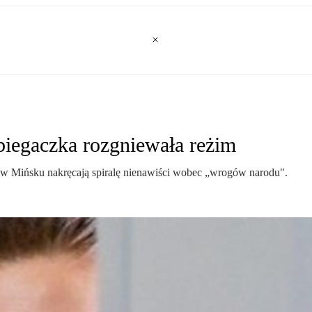
iegaczka rozgniewała reżim
 w Mińsku nakręcają spiralę nienawiści wobec „wrogów narodu".