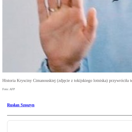
Historia Krysciny Cimanouskiej (zdjęcie z tokijskiego lotniska) przywróciła
Foto: AFP
Rusłan Szoszyn