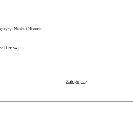
!
azyny: Nauka i Historia.
ki i ze świata.
Zaloguj się