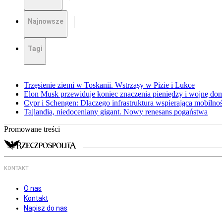
Najnowsze
Tagi
Trzęsienie ziemi w Toskanii. Wstrząsy w Pizie i Lukce
Elon Musk przewiduje koniec znaczenia pieniędzy i wojnę do
Cypr i Schengen: Dlaczego infrastruktura wspierająca mobilno
Tajlandia, niedoceniany gigant. Nowy renesans pogaństwa
Promowane treści
KONTAKT
O nas
Kontakt
Napisz do nas