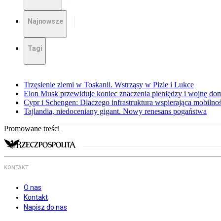
Najnowsze
Tagi
Trzęsienie ziemi w Toskanii. Wstrząsy w Pizie i Lukce
Elon Musk przewiduje koniec znaczenia pieniędzy i wojnę do
Cypr i Schengen: Dlaczego infrastruktura wspierająca mobilno
Tajlandia, niedoceniany gigant. Nowy renesans pogaństwa
Promowane treści
KONTAKT
O nas
Kontakt
Napisz do nas