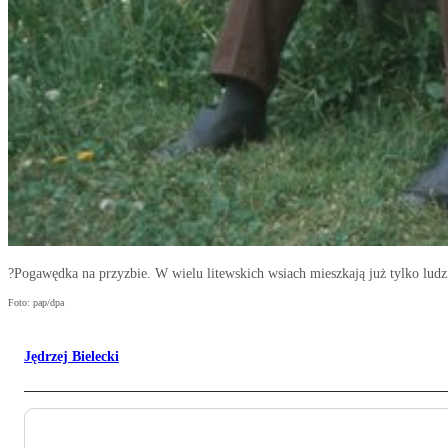
?Pogawędka na przyzbie. W wielu litewskich wsiach mieszkają już tylko lud
Foto: pap/dpa
Jędrzej Bielecki