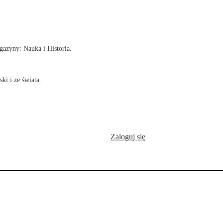
!
azyny: Nauka i Historia.
ki i ze świata.
Zaloguj się