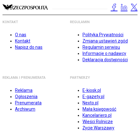
KONTAKT
REGULAMIN
O nas
Polityka Prywatności
Kontakt
Zmiana ustawień zgód
Napisz do nas
Regulamin serwisu
Informacje o nadawcy
Deklaracja dostępności
REKLAMA I PRENUMERATA
PARTNERZY
Reklama
E-kiosk.pl
Ogłoszenia
E-gazety.pl
Prenumerata
Nexto.pl
Archiwum
Mała księgowość
Kancelarierp.pl
Wieści Rolnicze
Życie Warszawy