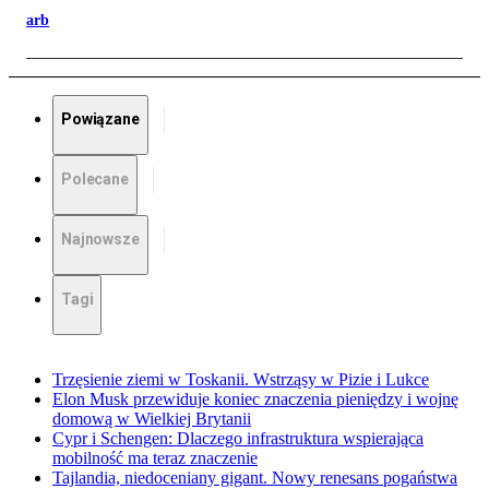
arb
Powiązane
Polecane
Najnowsze
Tagi
Trzęsienie ziemi w Toskanii. Wstrząsy w Pizie i Lukce
Elon Musk przewiduje koniec znaczenia pieniędzy i wojnę
domową w Wielkiej Brytanii
Cypr i Schengen: Dlaczego infrastruktura wspierająca
mobilność ma teraz znaczenie
Tajlandia, niedoceniany gigant. Nowy renesans pogaństwa