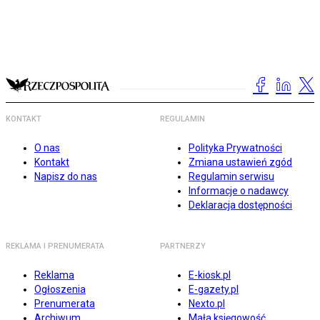
KONTAKT
REGULAMIN
O nas
Polityka Prywatności
Kontakt
Zmiana ustawień zgód
Napisz do nas
Regulamin serwisu
Informacje o nadawcy
Deklaracja dostępności
REKLAMA I PRENUMERATA
PARTNERZY
Reklama
E-kiosk.pl
Ogłoszenia
E-gazety.pl
Prenumerata
Nexto.pl
Archiwum
Mała księgowość