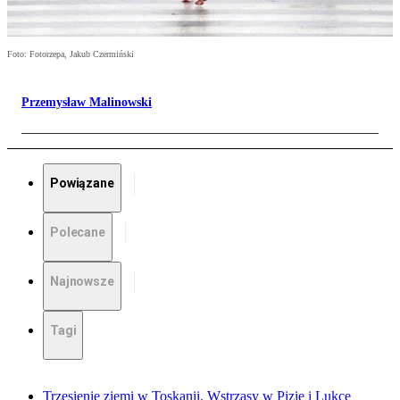
Foto: Fotorzepa, Jakub Czermiński
Przemysław Malinowski
Powiązane
Polecane
Najnowsze
Tagi
Trzęsienie ziemi w Toskanii. Wstrząsy w Pizie i Lukce