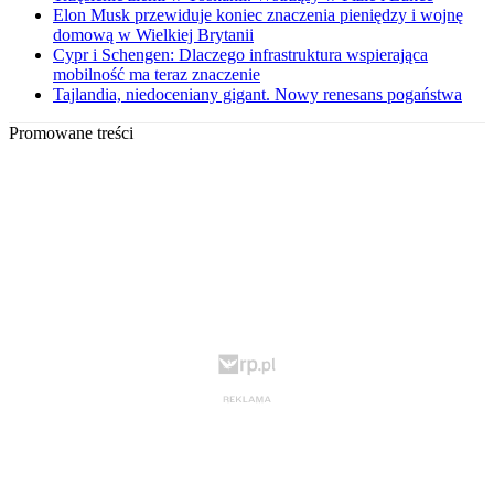
Elon Musk przewiduje koniec znaczenia pieniędzy i wojnę
domową w Wielkiej Brytanii
Cypr i Schengen: Dlaczego infrastruktura wspierająca
mobilność ma teraz znaczenie
Tajlandia, niedoceniany gigant. Nowy renesans pogaństwa
Promowane treści