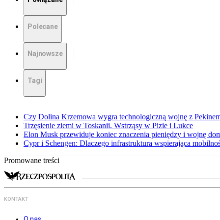
Polecane
Najnowsze
Tagi
Czy Dolina Krzemowa wygra technologiczną wojnę z Pekinem?
Trzęsienie ziemi w Toskanii. Wstrząsy w Pizie i Lukce
Elon Musk przewiduje koniec znaczenia pieniędzy i wojnę do
Cypr i Schengen: Dlaczego infrastruktura wspierająca mobilno
Promowane treści
KONTAKT
O nas