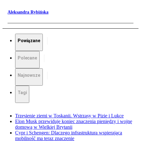
Aleksandra Rybińska
Powiązane
Polecane
Najnowsze
Tagi
Trzęsienie ziemi w Toskanii. Wstrząsy w Pizie i Lukce
Elon Musk przewiduje koniec znaczenia pieniędzy i wojnę
domową w Wielkiej Brytanii
Cypr i Schengen: Dlaczego infrastruktura wspierająca
mobilność ma teraz znaczenie