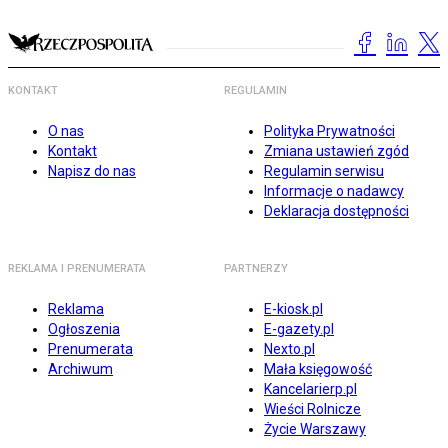
KONTAKT
REGULAMIN
O nas
Polityka Prywatności
Kontakt
Zmiana ustawień zgód
Napisz do nas
Regulamin serwisu
Informacje o nadawcy
Deklaracja dostępności
REKLAMA I PRENUMERATA
PARTNERZY
Reklama
E-kiosk.pl
Ogłoszenia
E-gazety.pl
Prenumerata
Nexto.pl
Archiwum
Mała księgowość
Kancelarierp.pl
Wieści Rolnicze
Życie Warszawy