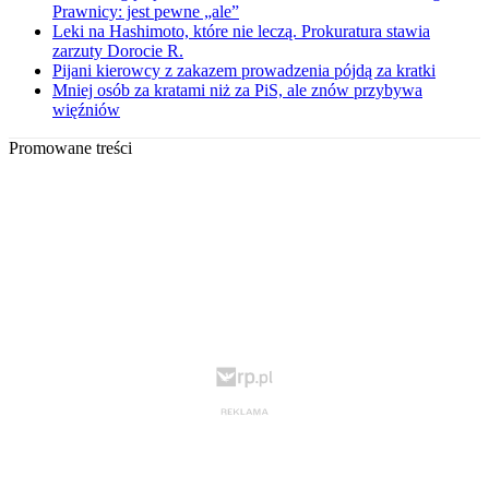
Prawnicy: jest pewne „ale”
Leki na Hashimoto, które nie leczą. Prokuratura stawia
zarzuty Dorocie R.
Pijani kierowcy z zakazem prowadzenia pójdą za kratki
Mniej osób za kratami niż za PiS, ale znów przybywa
więźniów
Promowane treści