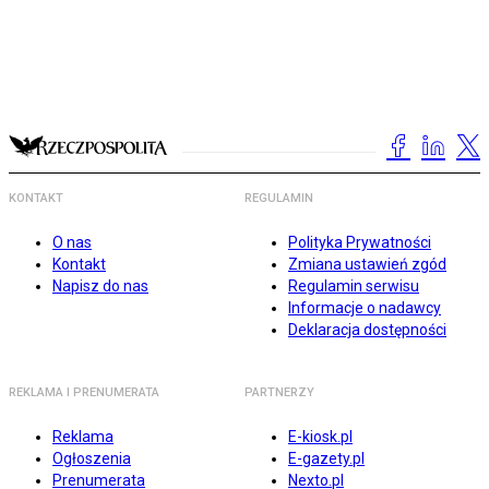
KONTAKT
REGULAMIN
O nas
Polityka Prywatności
Kontakt
Zmiana ustawień zgód
Napisz do nas
Regulamin serwisu
Informacje o nadawcy
Deklaracja dostępności
REKLAMA I PRENUMERATA
PARTNERZY
Reklama
E-kiosk.pl
Ogłoszenia
E-gazety.pl
Prenumerata
Nexto.pl