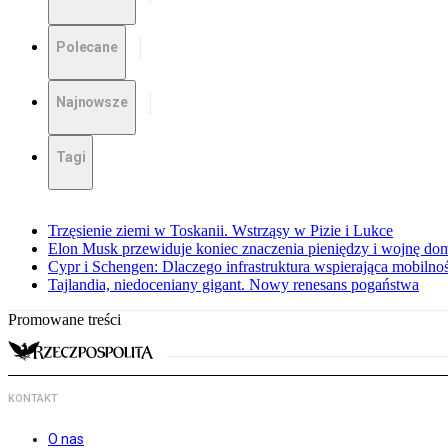
Polecane
Najnowsze
Tagi
Trzęsienie ziemi w Toskanii. Wstrząsy w Pizie i Lukce
Elon Musk przewiduje koniec znaczenia pieniędzy i wojnę do
Cypr i Schengen: Dlaczego infrastruktura wspierająca mobilno
Tajlandia, niedoceniany gigant. Nowy renesans pogaństwa
Promowane treści
KONTAKT
O nas