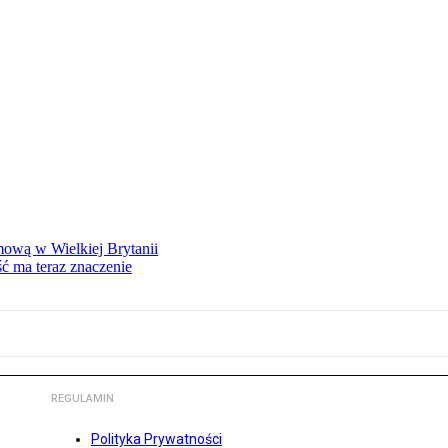
mową w Wielkiej Brytanii
ść ma teraz znaczenie
REGULAMIN
Polityka Prywatności