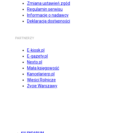
Zmiana ustawień zgód
Regulamin serwisu
Informacje o nadawcy
Deklaracja dostępności
PARTNERZY
E-kiosk.pl
E-gazety.pl
Nexto.pl
Mała księgowość
Kancelarierp.pl
Wieści Rolnicze
Życie Warszawy
KALENDARIUM