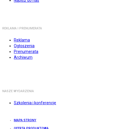
Napisz do nas
REKLAMA I PRENUMERATA
Reklama
Ogłoszenia
Prenumerata
Archiwum
NASZE WYDARZENIA
Szkolenia i konferencje
MAPA STRONY
OFERTA PRODUKTOWA