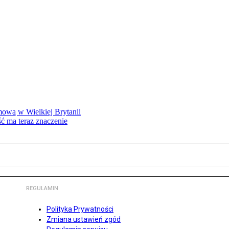
mową w Wielkiej Brytanii
ść ma teraz znaczenie
REGULAMIN
Polityka Prywatności
Zmiana ustawień zgód