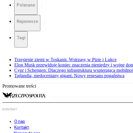
Polecane
Najnowsze
Tagi
Trzęsienie ziemi w Toskanii. Wstrząsy w Pizie i Lukce
Elon Musk przewiduje koniec znaczenia pieniędzy i wojnę do
Cypr i Schengen: Dlaczego infrastruktura wspierająca mobilno
Tajlandia, niedoceniany gigant. Nowy renesans pogaństwa
Promowane treści
KONTAKT
O nas
Kontakt