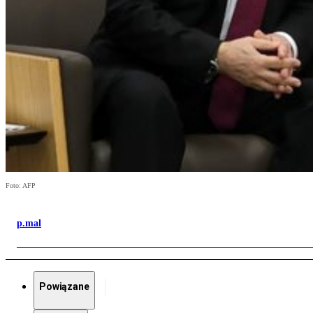
Foto: AFP
p.mal
Powiązane